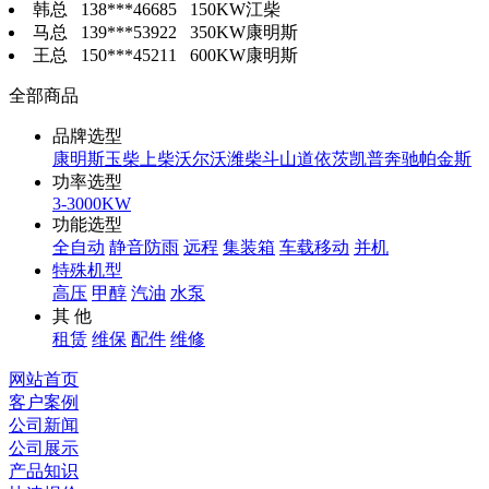
韩总 138***46685 150KW江柴
马总 139***53922 350KW康明斯
王总 150***45211 600KW康明斯
全部商品
品牌选型
康明斯
玉柴
上柴
沃尔沃
潍柴
斗山
道依茨
凯普
奔驰
帕金斯
功率选型
3-3000KW
功能选型
全自动
静音防雨
远程
集装箱
车载移动
并机
特殊机型
高压
甲醇
汽油
水泵
其 他
租赁
维保
配件
维修
网站首页
客户案例
公司新闻
公司展示
产品知识