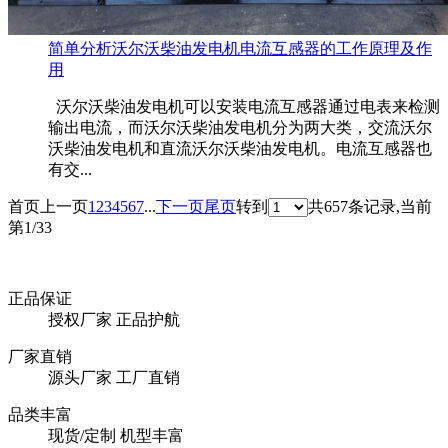
简单分析沃尔沃柴油发电机电流互感器的工作原理及作
用
沃尔沃柴油发电机可以安装电流互感器通过电表来检测
输出电流，而沃尔沃柴油发电机分为两大类，交流沃尔
沃柴油发电机和直流沃尔沃柴油发电机。电流互感器也
有交...
首页
上一页
1
2
3
4
5
6
7
...
下一页
尾页
转到
共657条记录,当前
第1/33
正品保证
授权厂家 正品护航
厂家直销
源头厂家 工厂直销
品类丰富
现货/定制 机型丰富