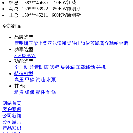
韩总 138***46685 150KW江柴
马总 139***53922 350KW康明斯
王总 150***45211 600KW康明斯
全部商品
品牌选型
康明斯
玉柴
上柴
沃尔沃
潍柴
斗山
道依茨
凯普
奔驰
帕金斯
功率选型
3-3000KW
功能选型
全自动
静音防雨
远程
集装箱
车载移动
并机
特殊机型
高压
甲醇
汽油
水泵
其 他
租赁
维保
配件
维修
网站首页
客户案例
公司新闻
公司展示
产品知识